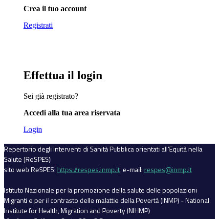
Crea il tuo account
Registrati
Effettua il login
Sei già registrato?
Accedi alla tua area riservata
Login
Repertorio degli interventi di Sanità Pubblica orientati all’Equità nella
Salute (ReSPES)
sito web ReSPES:
https://respes.inmp.it
e-mail:
respes@inmp.it
Istituto Nazionale per la promozione della salute delle popolazioni
Migranti e per il contrasto delle malattie della Povertà (INMP) - National
Institute for Health, Migration and Poverty (NIHMP)